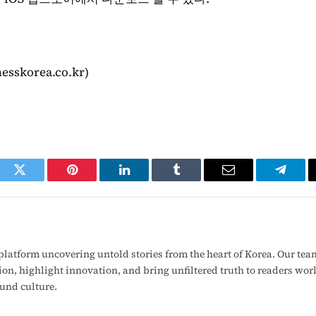
korea.co.kr)
ook
Twitter
Pinterest
LinkedIn
Tumblr
Email
Telegr
latform uncovering untold stories from the heart of Korea. Our tea
ion, highlight innovation, and bring unfiltered truth to readers wo
ound culture.