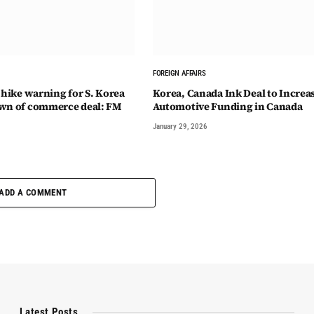
FOREIGN AFFAIRS
 hike warning for S. Korea
Korea, Canada Ink Deal to Increa
own of commerce deal: FM
Automotive Funding in Canada
January 29, 2026
ADD A COMMENT
Latest Posts