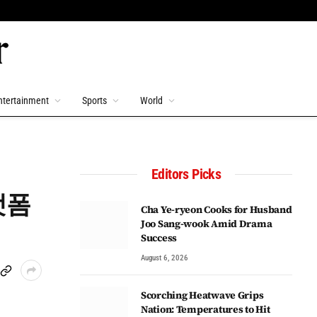
ntertainment
Sports
World
Editors Picks
랫폼
Cha Ye-ryeon Cooks for Husband
Joo Sang-wook Amid Drama
Success
August 6, 2026
Scorching Heatwave Grips
Nation: Temperatures to Hit