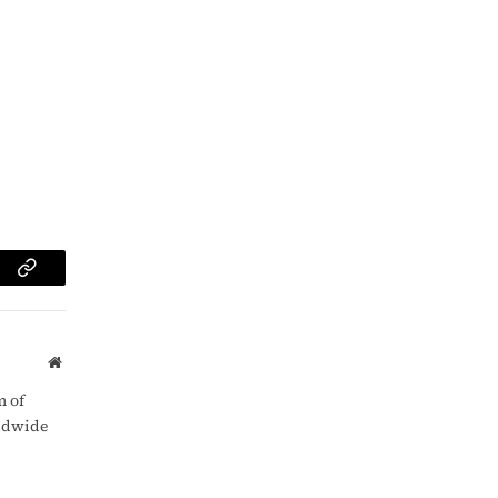
am
Copy
Link
Website
m of
rldwide