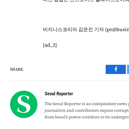
비지니스코리아 김은진 기자 (pr@business
[ad_2]
SHARE.
Faceb
Seoul Reporter
The Seoul Reporter is an independent news p
journalists and contributors expose corrupt
from Seoul’s power corridors to its undergr